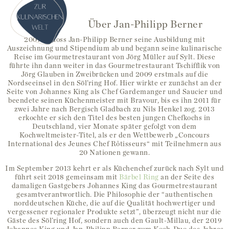
Über Jan-Philipp Berner
2007 schloss Jan-Philipp Berner seine Ausbildung mit
Auszeichnung und Stipendium ab und begann seine kulinarische
Reise im Gourmetrestaurant von Jörg Müller auf Sylt. Diese
führte ihn dann weiter in das Gourmetrestaurant Tschifflik von
Jörg Glauben in Zweibrücken und 2009 erstmals auf die
Nordseeinsel in den Söl’ring Hof. Hier wirkte er zunächst an der
Seite von Johannes King als Chef Gardemanger und Saucier und
beendete seinen Küchenmeister mit Bravour, bis es ihn 2011 für
zwei Jahre nach Bergisch Gladbach zu Nils Henkel zog. 2013
erkochte er sich den Titel des besten jungen Chefkochs in
Deutschland, vier Monate später gefolgt von dem
Kochweltmeister-Titel, als er den Wettbewerb „Concours
International des Jeunes Chef Rôtisseurs“ mit Teilnehmern aus
20 Nationen gewann.
Im September 2013 kehrt er als Küchenchef zurück nach Sylt und
führt seit 2018 gemeinsam mit
Bärbel Ring
an der Seite des
damaligen Gastgebers Johannes King das Gourmetrestaurant
gesamtverantwortlich. Die Philosophie der “authentischen
norddeutschen Küche, die auf die Qualität hochwertiger und
vergessener regionaler Produkte setzt”, überzeugt nicht nur die
Gäste des Söl’ring Hof, sondern auch den Gault-Millau, der 2019