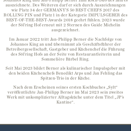
Johannes King und Jan-Philipp Berner zum Koch-Duo des Jahres
auszeichnete. Des Weiteren darf er sich durch Auszeichnungen
wie Platz 34 der GERMANY’S 50 BEST CHEFS 2017 des
ROLLING PIN und Platz 1 in der Kategorie IMPULSGEBER des
BEST-OF-THE-BEST-Awards 2018 geehrt fühlen. 2023 wurde
der Söl’ring Hof erneut mit 2 Sternen des Guide Michelin
ausgezeichnet.
Im Januar 2022 tritt Jan-Philipp Berner die Nachfolge von
Johannes King an und übernimmt als Geschäftsführer der
Betreibergesellschaft, Gastgeber und Küchenchef die Führung
des Söl’ring Hofs an der Seite von Restaurantleiterin und
Sommelière Bärbel Ring.
Seit Mai 2023 bildet Berner als kulinarischer Impulsgeber mit
den beiden Küchenchefs Benedikt Arps und Jan Fehling das
Spitzen-Trio in der Küche.
Nach dem Erscheinen seines ersten Kochbuches „Sylt“
veröffentlichte Jan-Philipp Berner im Mai 2023 sein zweites
Werk mit unkomplizierter Alltagsküche unter dem Titel „JP’s
Kantine“.