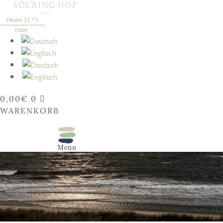
springen
21
°
Ebbe
0,00
€
0
WARENKORB