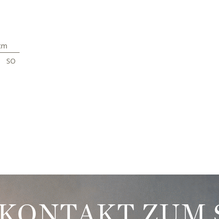
cm
°
SO
 KONTAKT ZUM 