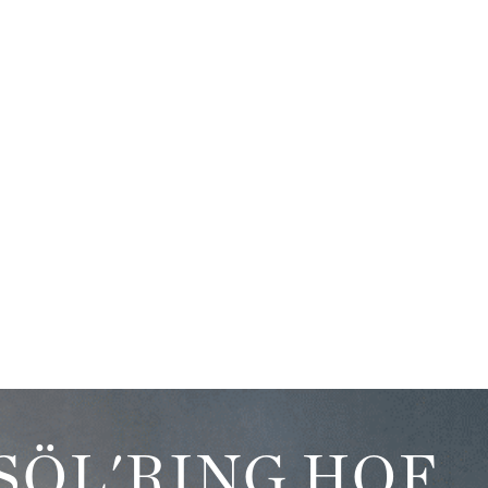
SÖL'RING HOF