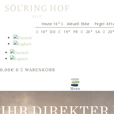
springen
16
°
Aktuell:
Ebbe
Pegel: 431
16
°
DO
19
°
FR
20
°
SA
20
0,00
€
0
WARENKORB
IHR DIREKTER