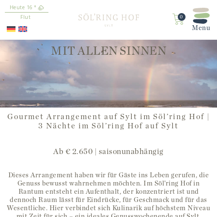
16
°
springen
Flut
0
MIT ALLEN SINNEN
Gourmet Arrangement auf Sylt im Söl’ring Hof |
3 Nächte im Söl’ring Hof auf Sylt
Ab € 2.650 | saisonunabhängig
Dieses Arrangement haben wir für Gäste ins Leben gerufen, die
Genuss bewusst wahrnehmen möchten. Im Söl’ring Hof in
Rantum entsteht ein Aufenthalt, der konzentriert ist und
dennoch Raum lässt für Eindrücke, für Geschmack und für das
Wesentliche. Hier verbindet sich Kulinarik auf höchstem Niveau
mit Zeit für sich – ein ideales Genusswochenende auf Sylt.