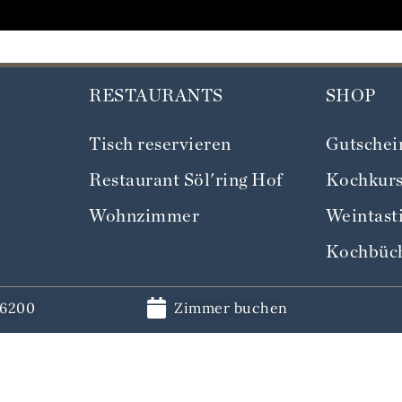
RESTAURANTS
SHOP
Tisch reservieren
Gutschei
Restaurant Söl'ring Hof
Kochkur
Wohnzimmer
Weintast
Kochbüc
36200
Zimmer buchen
DER SÖL'RING HOF AUSGEZEICHNET