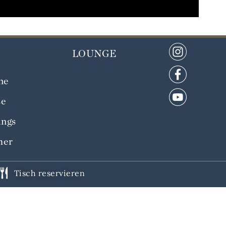
LOUNGE
ne
se
ings
her
Tisch reservieren