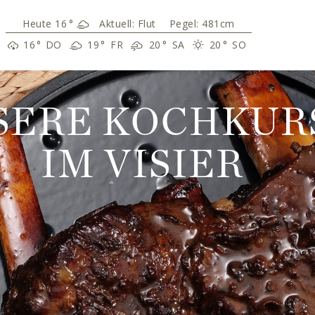
16
°
Aktuell:
Flut
Pegel: 481cm
16
°
DO
19
°
FR
20
°
SA
20
°
SO
SERE KOCHKUR
IM VISIER