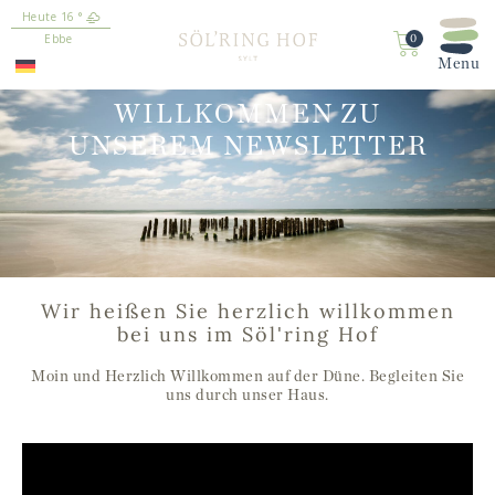
16
°
springen
Ebbe
0
WILLKOMMEN ZU
UNSEREM NEWSLETTER
Wir heißen Sie herzlich willkommen
bei uns im Söl'ring Hof
Moin und Herzlich Willkommen auf der Düne. Begleiten Sie
uns durch unser Haus.