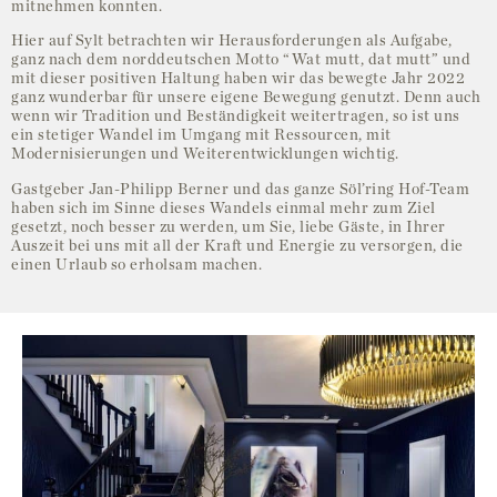
mitnehmen konnten.
Hier auf Sylt betrachten wir Herausforderungen als Aufgabe,
ganz nach dem norddeutschen Motto “Wat mutt, dat mutt” und
mit dieser positiven Haltung haben wir das bewegte Jahr 2022
ganz wunderbar für unsere eigene Bewegung genutzt. Denn auch
wenn wir Tradition und Beständigkeit weitertragen, so ist uns
ein stetiger Wandel im Umgang mit Ressourcen, mit
Modernisierungen und Weiterentwicklungen wichtig.
Gastgeber Jan-Philipp Berner und das ganze Söl’ring Hof-Team
haben sich im Sinne dieses Wandels einmal mehr zum Ziel
gesetzt, noch besser zu werden, um Sie, liebe Gäste, in Ihrer
Auszeit bei uns mit all der Kraft und Energie zu versorgen, die
einen Urlaub so erholsam machen.