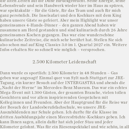
die alten Zeiten auf die Düne zurückgebracht. Seine Energie, seine
Lebensfreude und sein Handwerk wieder hier im Haus zu spüren,
war spektakulär – für die Gäste, für das Team und auch für mich
ganz persönlich. Die Inselsafari und den Kochkurs mit dem King
haben unsere Gäste so gefeiert. Aber mein Highlight war unser
gemeinsames 4-Hands-Dinner – den ganzen Abend haben wir
zusammen am Herd gestanden und sind kulinarisch durch 26 Jahre
gemeinsames Kochen gegangen. Das war eine wunderschöne
kulinarische Zeitreise, die mich sehr berührt hat. Stellen Sie sich
also schon mal auf King Classics 3.0 im 1. Quartal 2027 ein. Weitere
Infos erhalten Sie so schnell wie möglich – versprochen.
2.500 Kilometer Leidenschaft
Dann wurde es sportlich: 2.500 Kilometer in 48 Stunden – Gas
geben war angesagt! Einmal quer von Sylt nach Stuttgart zur JRE-
Tagung, ein kurzer Besuch auf der INTERGASTRA und abends die
„Nacht der Sterne“ im Mercedes-Benz Museum. Das war ein echtes
Mega-Event mit 1.300 Gästen, der gesamten Branche, vielen tollen
Gesichtern und vor allem inspirierenden Gesprächen mit
Kolleg:innen und Freunden. Aber der Hauptgrund für die Reise war
der Besuch der Landesberufsfachschule, wo unsere JRE-
Auszubildenden zur Schule gehen. Ich durfte für die Klasse im
dritten Ausbildungsjahr einen Meeresfrüchte-Kochkurs geben. Ich
kann Ihnen sagen, allein dafür hat sich jeder Stau und jeder
Kilometer gelohnt. Was für ein Riesenspektakel und wie schön, in all