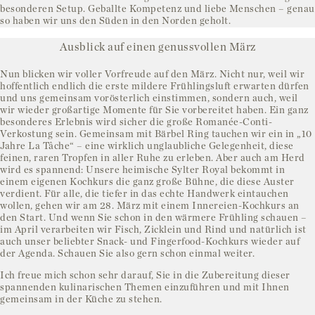
besonderen Setup. Geballte Kompetenz und liebe Menschen – genau
so haben wir uns den Süden in den Norden geholt.
Ausblick auf einen genussvollen März
Nun blicken wir voller Vorfreude auf den März. Nicht nur, weil wir
hoffentlich endlich die erste mildere Frühlingsluft erwarten dürfen
und uns gemeinsam vorösterlich einstimmen, sondern auch, weil
wir wieder großartige Momente für Sie vorbereitet haben. Ein ganz
besonderes Erlebnis wird sicher die große Romanée-Conti-
Verkostung sein. Gemeinsam mit Bärbel Ring tauchen wir ein in „10
Jahre La Tâche“ – eine wirklich unglaubliche Gelegenheit, diese
feinen, raren Tropfen in aller Ruhe zu erleben. Aber auch am Herd
wird es spannend: Unsere heimische Sylter Royal bekommt in
einem eigenen Kochkurs die ganz große Bühne, die diese Auster
verdient. Für alle, die tiefer in das echte Handwerk eintauchen
wollen, gehen wir am 28. März mit einem Innereien-Kochkurs an
den Start. Und wenn Sie schon in den wärmere Frühling schauen –
im April verarbeiten wir Fisch, Zicklein und Rind und natürlich ist
auch unser beliebter Snack- und Fingerfood-Kochkurs wieder auf
der Agenda. Schauen Sie also gern schon einmal weiter.
Ich freue mich schon sehr darauf, Sie in die Zubereitung dieser
spannenden kulinarischen Themen einzuführen und mit Ihnen
gemeinsam in der Küche zu stehen.