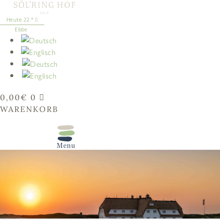
springen
22
°
Ebbe
0,00
€
0
WARENKORB