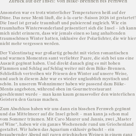
Zurück auf der Insel: Von Biike-Brennen bis Fernweh
Ansonsten war es trotz winterlicher Temperaturen heiß auf der
Düne. Das neue Menü läuft, die à-la-carte-Saison 2026 ist gestartet!
Die Insel ist gerade traumhaft und pulsierend zugleich. Wie ein
traumhaftes Winterwonderland präsentiert sich die Insel – ich kann
mich nicht erinnern, dass wir jemals einen so lang anhaltenden
traumschönen Winter hatten, inklusive der Polarlichter, die wir hier
nicht mehr vergessen werden.
Der Valentinstag war großartig gebucht mit vielen romantischen
und warmen Momenten samt verliebter Paare, die sich bei uns eine
Auszeit gegönnt haben. Und direkt danach ging es mit hohen
Flammen und Schlag auf Schlag weiter mit dem Biike-Brennen.
Schließlich vertreiben wir Friesen den Winter auf unsere Weise,
und auch in diesem Jahr war es wieder unglaublich mystisch und
schön. In unserem Wohnzimmer haben wir passend dazu Biike-
Menüs angeboten, während oben im Gourmetrestaurant
geschlemmt wurde – man kann kaum genussvoller den winterlichen
Geistern den Garaus machen.
Zum Abschluss haben wir uns dann ein bisschen Fernweh gegönnt
und das Mittelmeer auf die Insel geholt – man kann ja schon mal
vom Sommer träumen. Mit Caro Maurer und Jannis, zwei „Master
of Wine“, haben wir ein ganzes Wochenende rund um Griechenland
gestaltet. Wir haben das Aquarium exklusiv gebucht – ein
bezaubernder Abend mit raren griechischen Weinen in einem ganz