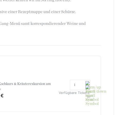
 Wetter kehren wir im Söl’ring Hof ein).
usive einer Rezeptmappe und einer Schürze.
4-Gang-Menü samt korrespondierender Weine und
ochkurs & Kräuterexkursion am
7
Verfügbare Tickets:
 €
10