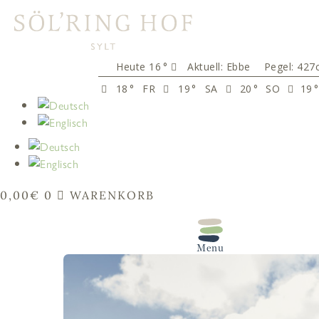
springen
16
°
Aktuell:
Ebbe
Pegel: 427
18
°
FR
19
°
SA
20
°
SO
19
°
0,00
€
0
WARENKORB