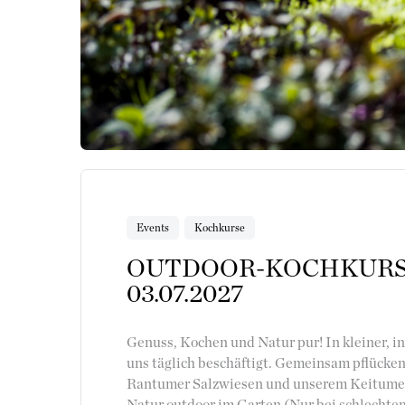
Events
Kochkurse
OUTDOOR-KOCHKURS
03.07.2027
Genuss, Kochen und Natur pur! In kleiner, i
uns täglich beschäftigt. Gemeinsam pflücken 
Rantumer Salzwiesen und unserem Keitumer G