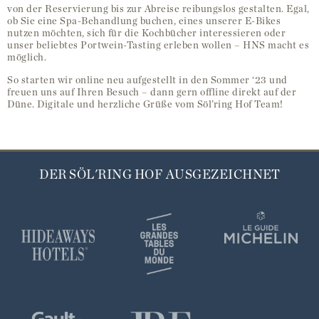
von der Reservierung bis zur Abreise reibungslos gestalten. Egal,
ob Sie eine Spa-Behandlung buchen, eines unserer E-Bikes
nutzen möchten, sich für die Kochbücher interessieren oder
unser beliebtes Portwein-Tasting erleben wollen – HNS macht es
möglich.
So starten wir online neu aufgestellt in den Sommer ‘23 und
freuen uns auf Ihren Besuch – dann gern offline direkt auf der
Düne. Digitale und herzliche Grüße vom Söl’ring Hof Team!
DER SÖL'RING HOF AUSGEZEICHNET