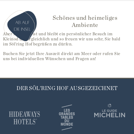
Schönes und heimeliges
Ambiente
Aber natürlich ist und bleibt ein persönlicher Besuch im
Kleinod unvergleichlich und so freuen wir uns sehr, Sie bald
im Söl’ring Hof begrüßen zu dürfen.
Buchen Sie jetzt Ihre Auszeit direkt am Meer oder rufen Sie
uns bei individuellen Wünschen und Fragen an!
DER SÖL'RING HOF AUSGEZEICHNET