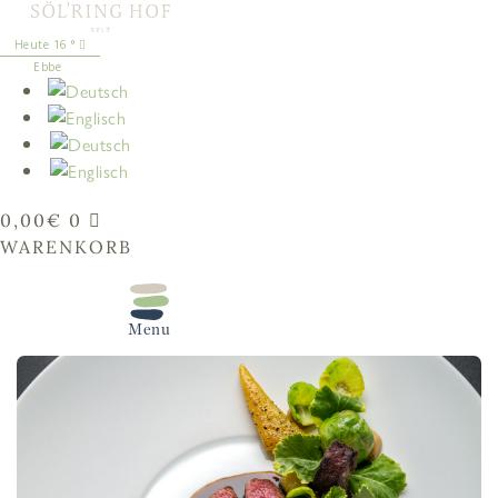
springen
16
°
Ebbe
0,00
€
0
WARENKORB