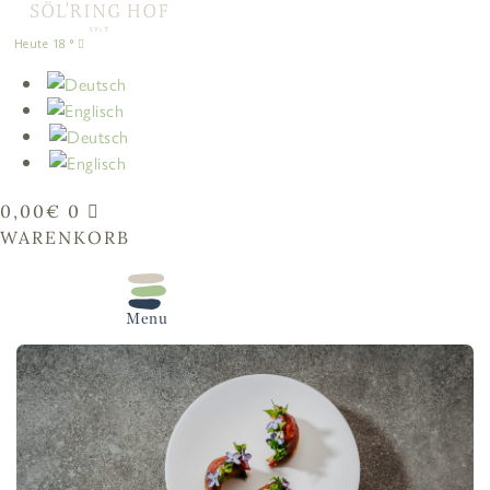
springen
18
°
0,00
€
0
WARENKORB