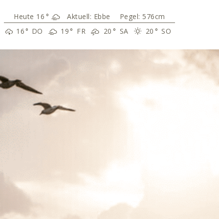
16
°
Aktuell:
Ebbe
Pegel: 576cm
16
°
DO
19
°
FR
20
°
SA
20
°
SO