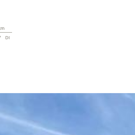
cm
°
DI