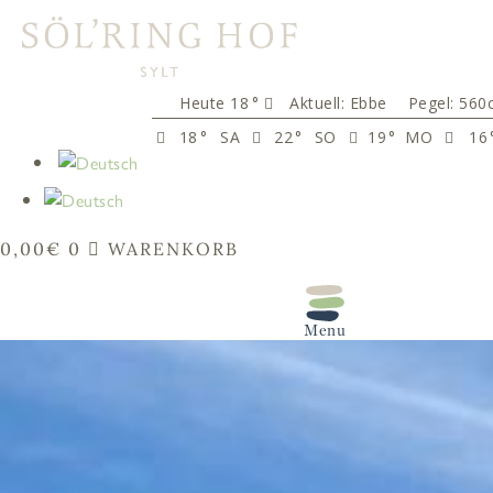
springen
18
°
Aktuell:
Ebbe
Pegel: 560
18
°
SA
22
°
SO
19
°
MO
16
0,00
€
0
WARENKORB